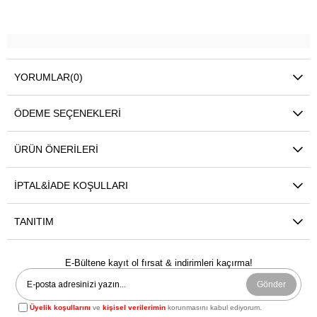
YORUMLAR
(0)
ÖDEME SEÇENEKLERI
ÜRÜN ÖNERILERI
İPTAL&İADE KOŞULLARI
TANITIM
E-Bültene kayıt ol fırsat & indirimleri kaçırma!
Gönder
Üyelik koşullarını
ve
kişisel verilerimin
korunmasını kabul ediyorum.