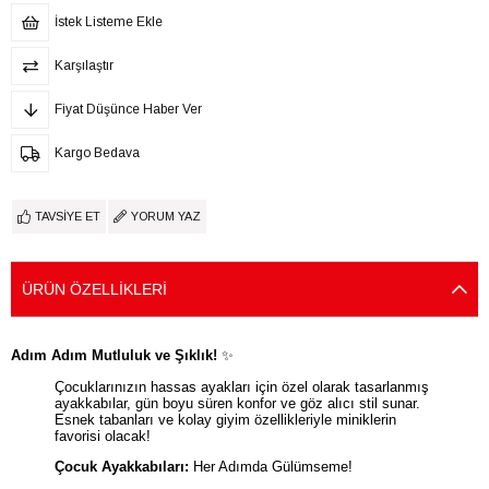
İstek Listeme Ekle
Karşılaştır
Fiyat Düşünce Haber Ver
Kargo Bedava
TAVSIYE ET
YORUM YAZ
ÜRÜN ÖZELLIKLERI
Adım Adım Mutluluk ve Şıklık!
✨
Çocuklarınızın hassas ayakları için özel olarak tasarlanmış
ayakkabılar, gün boyu süren konfor ve göz alıcı stil sunar.
Esnek tabanları ve kolay giyim özellikleriyle miniklerin
favorisi olacak!
Çocuk Ayakkabıları:
Her Adımda Gülümseme!