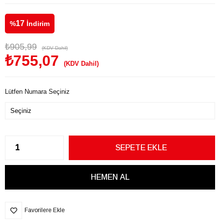
17
%
İndirim
₺905,99
(KDV Dahil)
₺755,07
(KDV Dahil)
Lütfen Numara Seçiniz
Favorilere Ekle