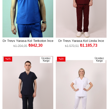
Dr Treys Yarasa Kol Terikoton İnce
Dr Treys Yarasa Kol Linda İnce
₺942,30
₺1.185,73
Kumaş Nöbet Takımı
Esnek Kumaş Nöbet Takımı
₺1.204,05
₺1.570,51
SEPETE EKLE
SEPETE EKLE
Ücretsiz
Ücretsiz
%25
%20
Kargo
Kargo
İndirim
İndirim
%25İndirim
%20İndirim