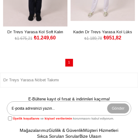
Dr Treys Yarasa Kol Soft Kalın
Kadın Dr Treys Yarasa Kol Lüks
₺1.249,60
₺951,82
Esnek Lüks Kumaş Nöbet Takımı
Esnek Kumaş Lacivert Scrubs
₺1.675,21
₺1.189,78
Nöbet Takımı
SEPETE EKLE
SEPETE EKLE
1
Dr Treys Yarasa Nöbet Takımı
E-Bültene kayıt ol fırsat & indirimleri kaçırma!
Gönder
Üyelik koşullarını
ve
kişisel verilerimin
korunmasını kabul ediyorum.
Mağazalarımız
Gizlilik & Güvenlik
Müşteri Hizmetleri
Sıkça Sorulan Sorular
Bize Ulaşın