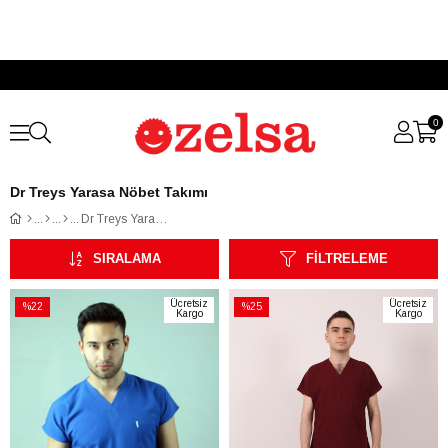
0
Dr Treys Yarasa Nöbet Takımı
Dr Treys Yarasa Nöbet Takımı
SIRALAMA
FILTRELEME
Ücretsiz
Ücretsiz
%22
%25
Kargo
Kargo
İndirim
İndirim
%22İndirim
%25İndirim