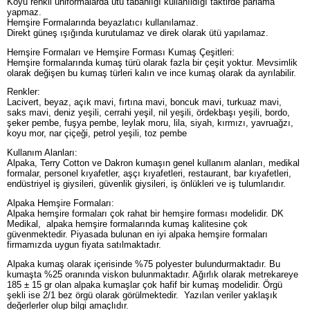
Koyu renkli üniformalarda ütü tabanlığı kullanıldığı taktirde parlama
yapmaz.
Hemşire Formalarında beyazlatıcı kullanılamaz.
Direkt güneş ışığında kurutulamaz ve direk olarak ütü yapılamaz.
Hemşire Formaları ve Hemşire Forması Kumaş Çeşitleri:
Hemşire formalarında kumaş türü olarak fazla bir çeşit yoktur. Mevsimlik
olarak değişen bu kumaş türleri kalın ve ince kumaş olarak da ayrılabilir.
Renkler:
Lacivert, beyaz, açık mavi, fırtına mavi, boncuk mavi, turkuaz mavi,
saks mavi, deniz yeşili, cerrahi yeşil, nil yeşili, ördekbaşı yeşili, bordo,
şeker pembe, fuşya pembe, leylak moru, lila, siyah, kırmızı, yavruağzı,
koyu mor, nar çiçeği, petrol yeşili, toz pembe
Kullanım Alanları:
Alpaka, Terry Cotton ve Dakron kumaşın genel kullanım alanları, medikal
formalar, personel kıyafetler, aşçı kıyafetleri, restaurant, bar kıyafetleri,
endüstriyel iş giysileri, güvenlik giysileri, iş önlükleri ve iş tulumlarıdır.
Alpaka Hemşire Formaları:
Alpaka hemşire formaları çok rahat bir hemşire forması modelidir. DK
Medikal, alpaka hemşire formalarında kumaş kalitesine çok
güvenmektedir. Piyasada bulunan en iyi alpaka hemşire formaları
firmamızda uygun fiyata satılmaktadır.
Alpaka kumaş olarak içerisinde %75 polyester bulundurmaktadır. Bu
kumaşta %25 oranında viskon bulunmaktadır. Ağırlık olarak metrekareye
185 ± 15 gr olan alpaka kumaşlar çok hafif bir kumaş modelidir. Örgü
şekli ise 2/1 bez örgü olarak görülmektedir. Yazılan veriler yaklaşık
değerlerler olup bilgi amaçlıdır.