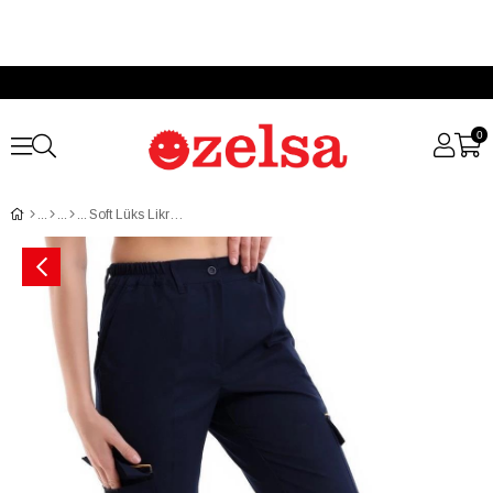
0
Soft Lüks Likralı Esnek Kalın Kumaş Tek Pantolon