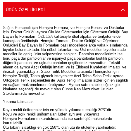
ÜRÜN ÖZELLIKLERI
Sağlık Personeli
için Hemşire Forması, ve Hemşire Bonesi ve Doktorlar
için Doktor Önlüğü ayrıca Okulda Öğretmenler için Öğretmen Önlüğü Bay
Bayan İş Formaları,
ÖZELSA
kalitesiyle ithal alpaka ve terikoton-side
kumaştan üretilmiştir. Hemşire Forması, Doktor Önlüğü ve Öğretmen
Önlükleri Bay Bayan İş Formaları bazı modellerde arka yaka kısımlarında
biyeler bulunmaktadır. Bu nöbet takımlarımız Üst modelleri biyeliler sade
modeller ile geniş ürün yelpazesine sahiptir. Pantolon modellerimiz ise
boru paça dar pantolonlar ve ispanyol paça pantolonlar lastikli pantolon,
düğmeli pantolon ve uçkurlu pantolon çeşitlerimiz mevcuttur. Tekstil
alanın da ayrıca Asçı Önlüğü imalatı ve İş Elbisesi Kıyafetleri imalatı ve
ihracatı yapmaktayız. Sabo Terlik Modelleri arasında Hemşireler için
Hemşire Terliği, Tahta giymek isteyenlere özel Tahta Sabo Terlik ayrıca
Ortopedik Terlik seçenekleri ile Aşcı Terligi imalatını sizler için en sağlıklı
ve sağlam malzemelerden üretiyoruz. Ayrıca satın alabileceğiniz gibi
kiralama seçeneği de mevcut olan Cübbe Kep Mezuniyet Ürünleri
Stoklarımızda mevcuttur.
Yıkama talimatlar:
Koyu renkli üniformalar için en yüksek yıkama sıcaklığı 30ºC'dir.
Koyu ve açık renkli üniformaları lütfen ayrı ayrı yıkayınız.
Hemşire Formalarının kurutulmasında ise santrifüjlü makinelerde
kurutulabilir.
Ütü tabanı sıcaklığı en çok 150ºC olan ütü ile ütüleme yapılmalıdır.